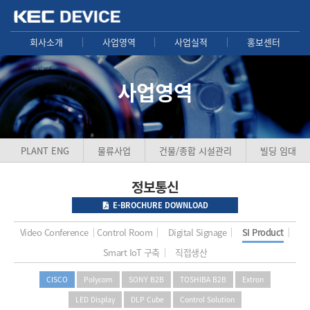
회사소개
사업영역
사업실적
홍보센터
사업영역
PLANT ENG
물류사업
건물/종합 시설관리
빌딩 임대
정보통신
E-BROCHURE
DOWNLOAD
Video Conference
Control Room
Digital Signage
SI Product
Smart IoT 구축
직접생산
CISCO
Polycom
SONY B2B
TOSHIBA B2B
Extron
LED Display
DLP Cube
Control Solution