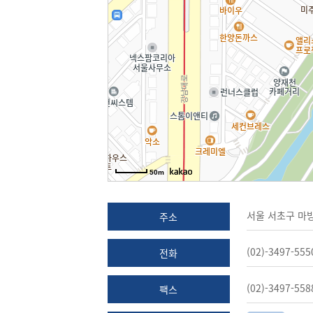
50m
서울 서초구 마방
주소
(02)-3497-555
전화
(02)-3497-558
팩스