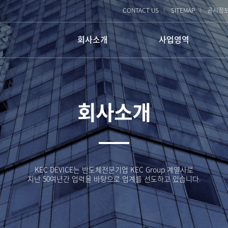
CONTACT US
SITEMAP
공시정
회사소개
사업영역
회사개요
ENG사업
PLANT ENG
회사연혁
물류사업
회사소개
건물/종합 시설관리
물류사업
조직구성
정보통신
빌딩 임대
인증 및 기술보유
찾아오시는 길
KEC DEVICE는 반도체전문기업 KEC Group 계열사로
지난 50여년간 업력을 바탕으로 업계를 선도하고 있습니다.