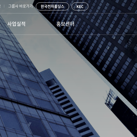
보
그룹사 바로가기
한국전자홀딩스
KEC
사업실적
홍보센터
ENG사업
공지사항
PLANT ENG
물류사업
사내활동
건물/종합 시설관리
고객문의
정보통신