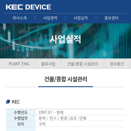
회사소개
사업영역
사업실적
홍보센터
사업실적
PLANT ENG
물류사업
건물/종합 시설관리
정보통신
건물/종합 시설관리
KEC
수행년도
1997.07 ~ 현재
수행업무
동력 / 전기 / 환경 /공조 /건축
위치
구미