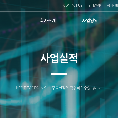
CONTACT US
SITEMAP
공시정
회사소개
사업영역
회사개요
ENG사업
PLANT ENG
회사연혁
물류사업
사업실적
건물/종합 시설관리
물류사업
조직구성
정보통신
빌딩 임대
인증 및 기술보유
찾아오시는 길
KEC DEVICE의 사업별 주요실적을 확인하실수있습니다.