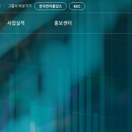
보
그룹사 바로가기
한국전자홀딩스
KEC
사업실적
홍보센터
ENG사업
공지사항
PLANT ENG
물류사업
사내활동
건물/종합 시설관리
고객문의
정보통신