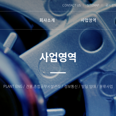
CONTACT US
SITEMAP
공시정
회사소개
사업영역
회사개요
ENG사업
PLANT ENG
회사연혁
물류사업
사업영역
건물/종합 시설관리
물류사업
조직구성
정보통신
빌딩 임대
인증 및 기술보유
찾아오시는 길
PLANT ENG / 건물,종합공무시설관리 / 정보통신 / 빌딩 임대 / 물류사업