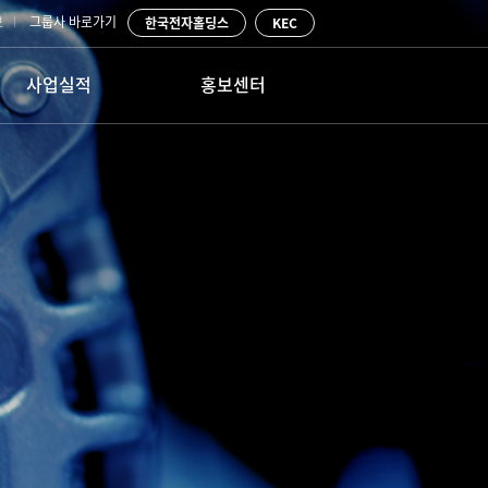
보
그룹사 바로가기
한국전자홀딩스
KEC
사업실적
홍보센터
ENG사업
공지사항
PLANT ENG
물류사업
사내활동
건물/종합 시설관리
고객문의
정보통신