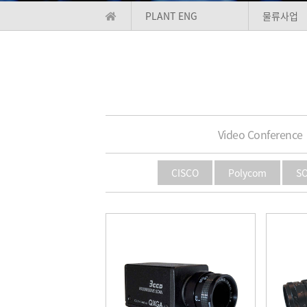
PLANT ENG
물류사업
Video Conference
CISCO
Polycom
S