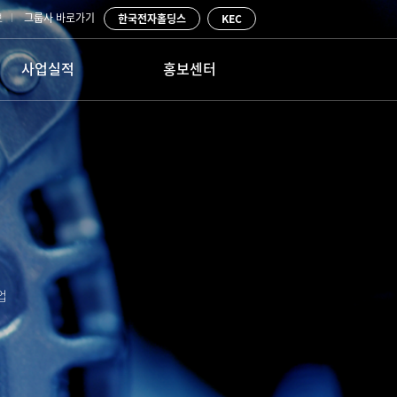
보
그룹사 바로가기
한국전자홀딩스
KEC
사업실적
홍보센터
ENG사업
공지사항
PLANT ENG
물류사업
사내활동
건물/종합 시설관리
고객문의
정보통신
업