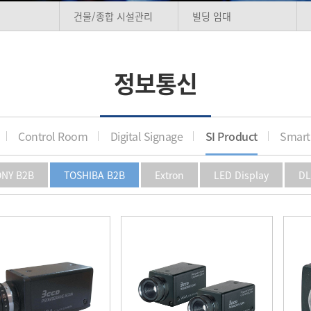
건물/종합 시설관리
빌딩 임대
정보통신
Control Room
Digital Signage
SI Product
Smart
ONY B2B
TOSHIBA B2B
Extron
LED Display
DL