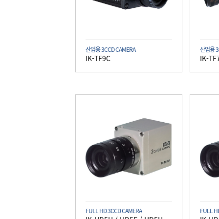
산업용 3CCD CAMERA
산업용 3
IK-TF9C
IK-TF
FULL HD 3CCD CAMERA
FULL H