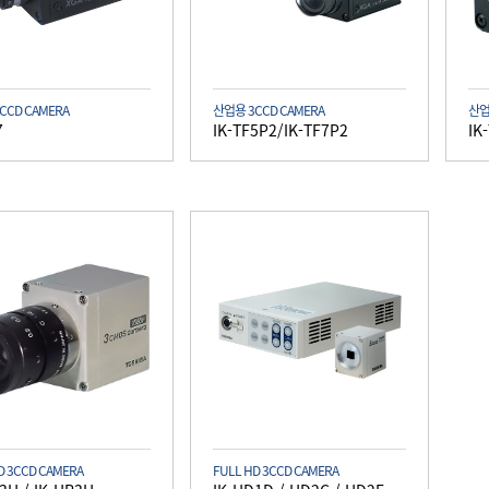
CCD CAMERA
산업용 3CCD CAMERA
산업
7
IK-TF5P2/IK-TF7P2
IK
D 3CCD CAMERA
FULL HD 3CCD CAMERA