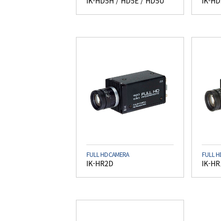
IK-HD5H / HD5E / HD5U
IK-HD
FULL HD CAMERA
FULL H
IK-HR2D
IK-HR