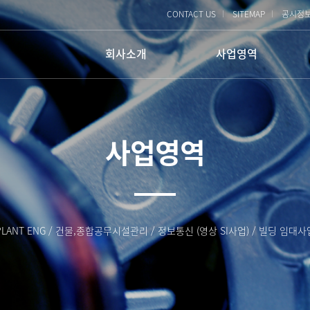
CONTACT US
SITEMAP
공시정
회사소개
사업영역
회사개요
ENG사업
PLANT ENG
회사연혁
물류사업
사업영역
건물/종합 시설관리
물류사업
조직구성
정보통신
빌딩 임대
인증 및 기술보유
찾아오시는 길
PLANT ENG / 건물,종합공무시설관리 / 정보통신 (영상 SI사업) / 빌딩 임대사