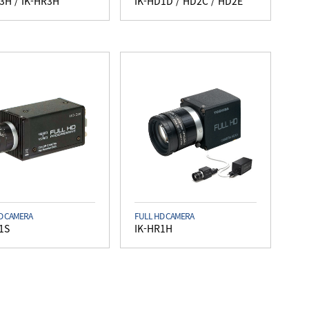
3H / IK-HR3H
IK-HD1D / HD2C / HD2E
D CAMERA
FULL HD CAMERA
1S
IK-HR1H