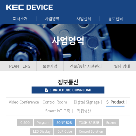
회사소개
사업영역
사업실적
홍보센터
사업영역
PLANT ENG
물류사업
건물/종합 시설관리
빌딩 임대
정보통신
E-BROCHURE
DOWNLOAD
Video Conference
Control Room
Digital Signage
SI Product
Smart IoT 구축
직접생산
CISCO
Polycom
SONY B2B
TOSHIBA B2B
Extron
LED Display
DLP Cube
Control Solution